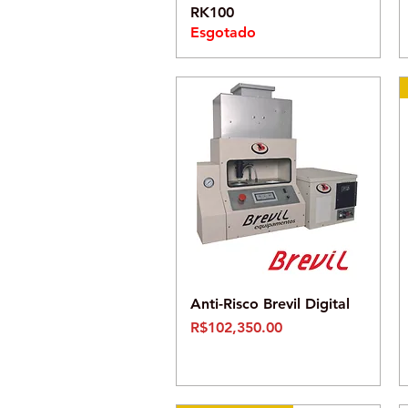
RK100
Esgotado
Visualização rápida
Anti-Risco Brevil Digital
Preço
R$102,350.00