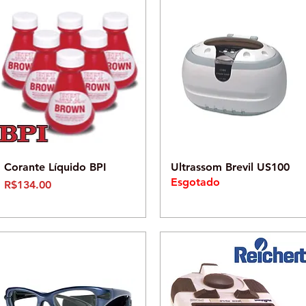
Visualização rápida
Visualização rápida
Corante Líquido BPI
Ultrassom Brevil US100
Esgotado
Preço
R$134.00