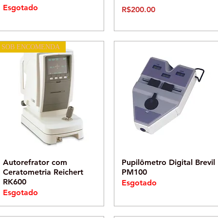
Esgotado
Preço
R$200.00
SOB ENCOMENDA
Visualização rápida
Visualização rápida
Autorefrator com
Pupilômetro Digital Brevil
Ceratometria Reichert
PM100
RK600
Esgotado
Esgotado