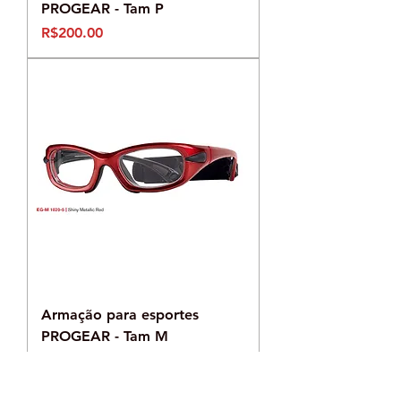
PROGEAR - Tam P
Preço
R$200.00
Armação para esportes
PROGEAR - Tam M
Preço
R$200.00